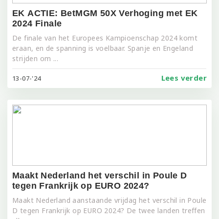
EK ACTIE: BetMGM 50X Verhoging met EK
2024 Finale
De finale van het Europees Kampioenschap 2024 komt
eraan, en de spanning is voelbaar. Spanje en Engeland
strijden om ...
Lees verder
13-07-'24
Maakt Nederland het verschil in Poule D
tegen Frankrijk op EURO 2024?
Maakt Nederland aanstaande vrijdag het verschil in Poule
D tegen Frankrijk op EURO 2024? De twee landen treffen