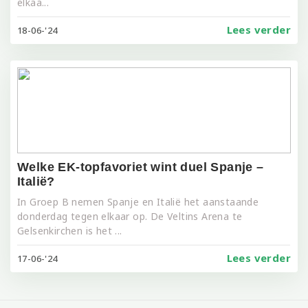
elkaa...
Lees verder
18-06-'24
Welke EK-topfavoriet wint duel Spanje –
Italië?
In Groep B nemen Spanje en Italië het aanstaande
donderdag tegen elkaar op. De Veltins Arena te
Gelsenkirchen is het ...
Lees verder
17-06-'24