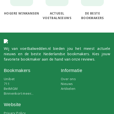
HOGERE WINKANSEN
ACTUEEL
DE BESTE
VOETBALNIEUWS
BOOKMAKERS
Wij van voetbalwedden.nl bieden jou het meest actuele
nieuws en de beste Nederlandse bookmakers. Kies jouw
favoriete bookmaker aan de hand van onze reviews.
Bookmakers
Informatie
Unibet
Over ons
711
Nieuws
BetMGM
Artikelen
Binnenkort meer...
Website
Privacy Policy