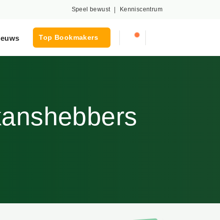
Speel bewust
|
Kenniscentrum
Top Bookmakers
euws
kanshebbers