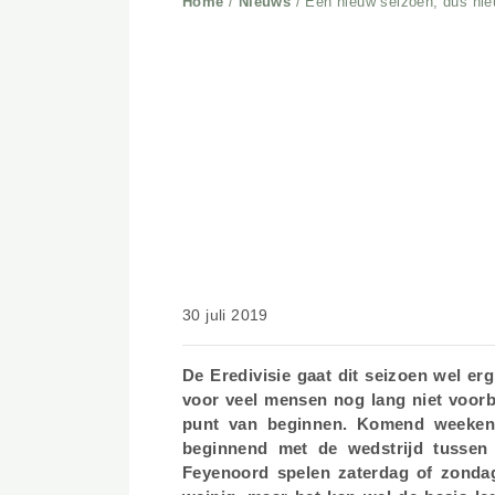
Home
/
Nieuws
/
Een nieuw seizoen, dus n
30 juli 2019
De Eredivisie gaat dit seizoen 
zomervakantie voor veel mensen n
wedstrijden alweer op het punt va
start van seizoen 2019/2020, begi
Willem II. Ook Ajax, PSV en Feyen