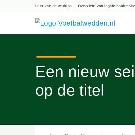
Leer van de wedtips
Overzicht van legale bo
Een nieuw se
op de titel