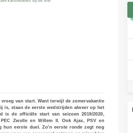
ieuwe kanshebbers op de titel
wel erg vroeg van start. Want terwijl de
og lang niet voorbij is, staan de eerste
n beginnen. Komend weekend is de officiële
nnend met de wedstrijd tussen PEC Zwolle en
oord spelen zaterdag of zondag hun eerste