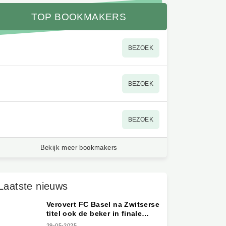
TOP BOOKMAKERS
BEZOEK
BEZOEK
BEZOEK
Bekijk meer bookmakers
Laatste nieuws
Verovert FC Basel na
Zwitserse titel ook de beker
in finale tegen FC Biel-
29-05-2025