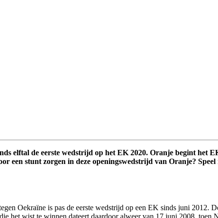
ands elftal de eerste wedstrijd op het EK 2020. Oranje begint het 
oor een stunt zorgen in deze openingswedstrijd van Oranje? Speel
tegen Oekraïne is pas de eerste wedstrijd op een EK sinds juni 2012. De
ie het wist te winnen dateert daardoor alweer van 17 juni 2008, toen