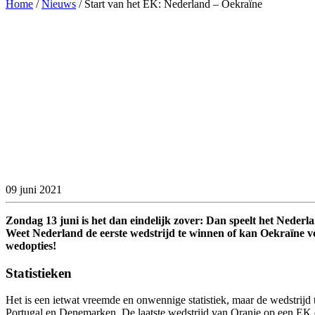
Home
/
Nieuws
/
Start van het EK: Nederland – Oekraïne
09 juni 2021
Zondag 13 juni is het dan eindelijk zover: Dan speelt het Nederl
Weet Nederland de eerste wedstrijd te winnen of kan Oekraïne v
wedopties!
Statistieken
Het is een ietwat vreemde en onwennige statistiek, maar de wedstrijd 
Portugal en Denemarken. De laatste wedstrijd van Oranje op een EK d