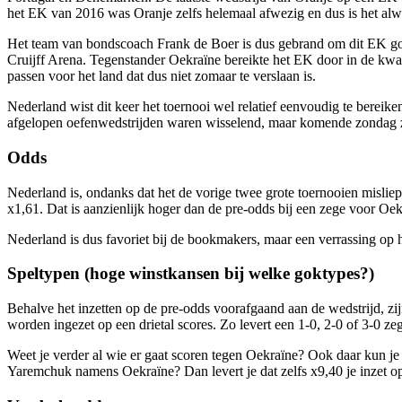
het EK van 2016 was Oranje zelfs helemaal afwezig en dus is het alwe
Het team van bondscoach Frank de Boer is dus gebrand om dit EK go
Cruijff Arena. Tegenstander Oekraïne bereikte het EK door in de kwal
passen voor het land dat dus niet zomaar te verslaan is.
Nederland wist dit keer het toernooi wel relatief eenvoudig te bereik
afgelopen oefenwedstrijden waren wisselend, maar komende zondag za
Odds
Nederland is, ondanks dat het de vorige twee grote toernooien misliep
x1,61. Dat is aanzienlijk hoger dan de pre-odds bij een zege voor Oekr
Nederland is dus favoriet bij de bookmakers, maar een verrassing op het
Speltypen
(hoge winstkansen bij welke goktypes?)
Behalve het inzetten op de pre-odds voorafgaand aan de wedstrijd, zij
worden ingezet op een drietal scores. Zo levert een 1-0, 2-0 of 3-0 ze
Weet je verder al wie er gaat scoren tegen Oekraïne? Ook daar kun j
Yaremchuk namens Oekraïne? Dan levert je dat zelfs x9,40 je inzet o