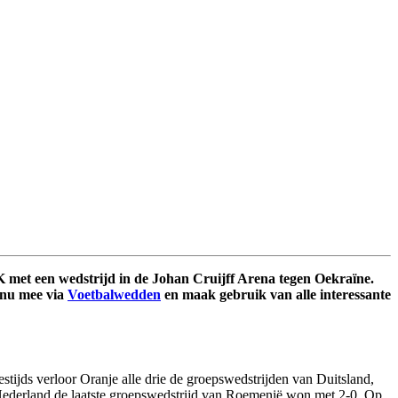
EK met een wedstrijd in de Johan Cruijff Arena tegen Oekraïne.
 nu mee via
Voetbalwedden
en maak gebruik van alle interessante
stijds verloor Oranje alle drie de groepswedstrijden van Duitsland,
 Nederland de laatste groepswedstrijd van Roemenië won met 2-0. Op