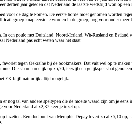
er dertien jaar geleden dat Nederland de laatste wedstrijd won op een
ed voor de dag te komen. De eerste horde moet genomen worden tegen 
ificatiegroep knap eerste te worden in de groep, nog voor onder meer 
en. In een poule met Duitsland, Noord-Ierland, Wit-Rusland en Estland 
l Nederland pas echt weten waar het staat.
, favoriet tegen Oekraïne bij de bookmakers. Dat valt wel op te maken 
aïne. Die staan namelijk op x5,70, terwijl een gelijkspel staat genotee
 EK blijft natuurlijk altijd mogelijk.
n er nog tal van andere speltypen die de moeite waard zijn om je eens i
ge voor Nederland al x2,37 keer je inzet op.
e op inzetten. Een doelpunt van Memphis Depay levert zo al x5,10 op, 
p.